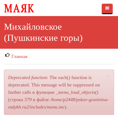
Перейти к основному содержанию
Главная
Михайловское
О нас
(Пушкинские горы)
Размещение
Стоимость
Главная
Видео
Контакты
×
Deprecated function
: The each() function is
Сообщение об ошибке
deprecated. This message will be suppressed on
further calls в функции
_menu_load_objects()
(строка
579
в файле
/home/p2448/pskov-gostinitsa-
otdykh.ru2/includes/menu.inc
).